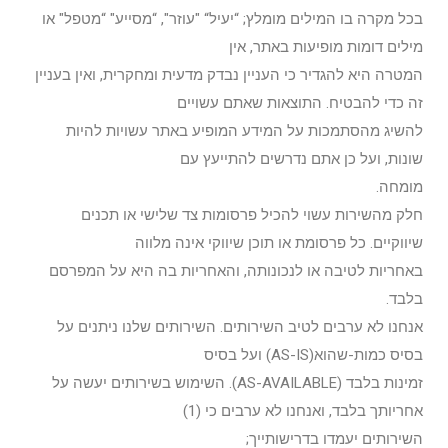
בכל מקרה בו המילים מומלץ; “יעיל“ "עוזר", “מסייע" “מטפל" או
מילים דומות מופיעות באתר, אין
המטרה היא להגדיר כי העניין נבדק מדעית ומחקרית, ואין בעניין
זה כדי להבטיח. התוצאות שאתם עשויים
להשיג מהסתמכות על המידע המופיע באתר עשויות להיות
שונות, ועל כן אתם נדרשים להתייעץ עם
מומחה.
חלק מהשירות עשוי להכיל פרסומות צד שלישי או תכנים
שיווקיים. כל פרסומת או תוכן שיווקי אינה מלווה
באחריות לטיבה או לנכונותה, והאחריות בה היא על המפרסם
בלבד.
אנחנו לא ערבים לטיב השירותים. השירותים שלנו ניתנים על
בסיס כמות-שהוא(AS-IS) ועל בסיס
זמינות בלבד (AS-AVAILABLE). השימוש בשירותים יעשה על
אחריותך בלבד, ואנחנו לא ערבים כי (1)
השירותים יעמדו בדרישותייך;