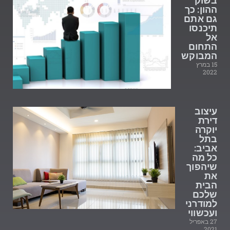
בשוק
ההון: כך
גם אתם
תיכנסו
אל
התחום
המבוקש
15 במרץ
2022
עיצוב
דירת
יוקרה
בתל
אביב:
כל מה
שיהפוך
את
הבית
שלכם
למודרני
ועכשווי
27 באפריל
2021