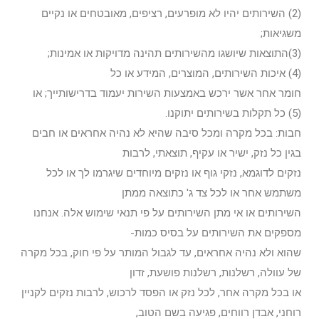
(2) השירותים יהיו לא מופרעים, רציפים, מאובטחים או נקיים
משגיאות;
(3)התוצאות שיושגו מהשירותים תהינה מדויקות או אמינות;
(4) איכות השירותים, המוצרים, המידע או כל
חומר אחר אשר ירכש באמצעות השירות יעמוד בדרישותייך; או
(5) כל תקלות בשירותים יתוקנו.
חבות: בכל מקרה ומכל סיבה שהיא לא נהיה אחראים או חבים
בגין כל נזק, ישיר או עקיף, תוצאתי, לרבות
נזקים לדוגמא, נזקי גוף או נזקים מיוחדים שיגרמו לך או לכל
משתמש אחר או לכל צד ג' כתוצאה ממתן
השירותים או אי מתן השירותים על פי תנאי שימוש אלה. אנחנו
מספקים את השירותים על בסיס כמות-
שהוא ולא נהיה אחראים, עד לגבול המותר על פי חוק, בכל מקרה
של עוולה, רשלנות, רשלנות פושעת, זדון
או בכל מקרה אחר, לכל נזק או הפסד לרכוש, לרבות נזקים לקניין
רוחני, אבדן רווחים, פגיעה בשם הטוב,