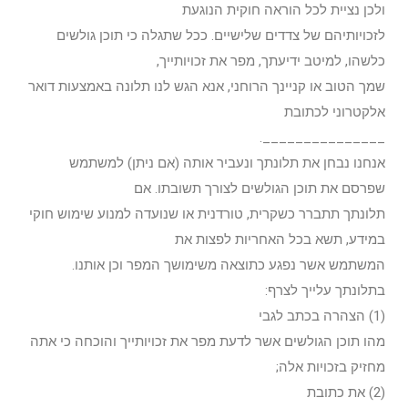
ולכן נציית לכל הוראה חוקית הנוגעת
לזכויותיהם של צדדים שלישיים. ככל שתגלה כי תוכן גולשים
כלשהו, למיטב ידיעתך, מפר את זכויותייך,
שמך הטוב או קניינך הרוחני, אנא הגש לנו תלונה באמצעות דואר
אלקטרוני לכתובת
_______________.
אנחנו נבחן את תלונתך ונעביר אותה (אם ניתן) למשתמש
שפרסם את תוכן הגולשים לצורך תשובתו. אם
תלונתך תתברר כשקרית, טורדנית או שנועדה למנוע שימוש חוקי
במידע, תשא בכל האחריות לפצות את
המשתמש אשר נפגע כתוצאה משימושך המפר וכן אותנו.
בתלונתך עלייך לצרף:
(1) הצהרה בכתב לגבי
מהו תוכן הגולשים אשר לדעת מפר את זכויותייך והוכחה כי אתה
מחזיק בזכויות אלה;
(2) את כתובת