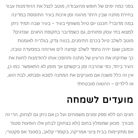
בפני כמה ימים של חופש מהעבודה, מוטב לנצל את ההזדמנות עבור
בחירת מתנה שבין היתר מהווה זמן איכות בעיר התוססת במדינה.
במה מדובר? תכננו יום טיול משותף בעיר – בעיר שבה תמיד ניתן
למצוא בתי עסק פתוחים, גם כשמדובר בתקופת החגים. שנדגים?
מוטב לשלב טיול בכרם התימנים, בנווה צדק, בגלריה לאומנות
וכמובן שגם יהיה נחמד לשלב קפיצה לים וארוחה במסעדה טובה,
כך שתיקחו את הרעיון של מתנה ותהפכו אותו להזדמנות לחוות את
העיר ביחד, כפי שהרבה זמן ביקשתם אך מזמן לא התאפשר. כמו כן,
אין זה כלל משנה אם מעניקים את המתנה לסבא וסבתא, לבת הזוג,
או לילדים – ההנאה מובטחת!
מועדים לשמחה
חגים הם ללא ספק זמנים משמחים ועל כן אם ניתן גם לצחוק, הרי זה
מבורך. מכאן שמומלץ בחום (ולא בצחוק) לבחון אלו הופעות סטנד
אפ מתקיימות בבית ציוני אמריקה, בקומדי קלאב, בסטנד אפ פקטורי,