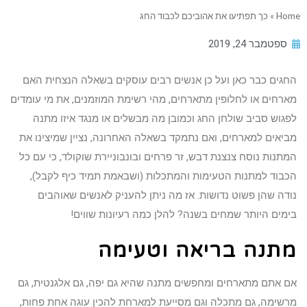
Home
»
כך תפתיעו את אהוביכם לכבוד החג
ספטמבר 24, 2019
החגים כבר כאן ועל כן אנשים רבים עוסקים בשאלה הנצחית האם
מארחים או לחלופין מתארחים, מהי רשימת המוזמנים, את מי עומדים
לפגוש סביב שולחן החג וכמובן מה מבשלים או מנגד איזו מתנה
מביאים למארחים, ואם נתמקד בשאלה האחרונה, נציין שמיצינו את
המתנות נוסח צנצנת דבש, זר פרחים ובונבוניירת שוקולד, כי עם כל
הכבוד למתנות הטעימות והמתכלות (ושבאמת תמיד כיף לקבל),
נודה שהן פשוט נדושות. אז מה ניתן להעניק לאנשים שאוהבים
בימים היותר שמחים בשנה? להלן כמה רעיונות שווים!
מתנה בריאה וטעימה
אם אתם מתארחים ומחפשים מתנה שהיא גם יפה, גם אלגנטית, גם
מרשימה, גם מתכלה וגם מסייעת למארחת להכין עוגה אחת פחות,