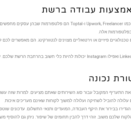
אמצעות עבודה ברשת
אתרים כמו Upwork, Freelancer ו-Toptal הם פלטפורמות 
בפלטפורמות אלה.
טכנולוגיים פיזיים או וירטואליים מצוינים לנטוורקינג. הם מאפשרים לכם 
פלטפורמות כמו LinkedIn, Twitter ואפילו Instagram יכולות להיות כלי
ורת נכונה
את התעריף המקובל עבור סוג השירותים שאתם מציעים. למרות שזה עשוי 
עלולה להוביל לשחיקה ועלולה למשוך לקוחות שאינם מעריכים איכות.
גדירו בבירור את היקף העבודה, המועדים ותנאי התשלום. עדכונים שוטפי
ח שלכם משוב. זוהי דרך להבין תחומים של שיפור. ניתן גם להוסיף משו