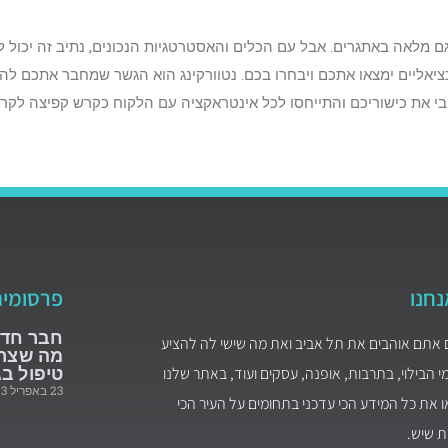
ם מלאה באתגרים. אבל עם הכלים והאסטרטגיות הנכונים, נתיב זה יכול ל
יאליים ימצאו אתכם ויבחרו בכם. נטוורקינג הוא הגשר שמחבר אתכם להז
קבי את כישוריכם והתייחסו לכל אינטראקציה עם הלקוח כקרש קפיצה לקר
נחנו
פרסומי
חבר חדש
 אתם אוהבים את תל אביב ואת מה שישי לה להציע
מה שצרי
 הבילוי, בתרבות, אופנה, עסקים ועוד, באתר שלנו
טיפול בג
23 באפריל 2023
 את כל המידע הכי עדכני בתחומים על העיר הכי
ת שיש.