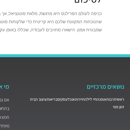
כניסה לעולם הפרילנס היא מרגשת, מלאת פוטנציאל, אך ג
שהנוכחות המקוונת שלכם היא קריטית כדי שלקוחות פוטנצ
שמבטיח אמון. הישארו מחויבים לעבודה, שכללו באופן ע
נושאים מרכזיים
מי א
ראשי
תרבות
אופנה
חיי לילה
תיירות
אוכל
עסקים
בריאות
עיצוב הבית
אם גם
זמן פנוי
בתחומי
תמצאו
מיוחד