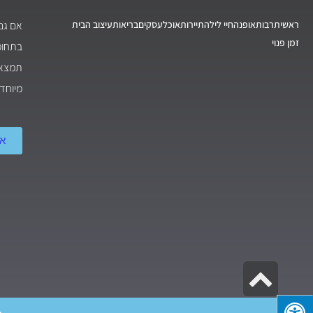
ראשי
תרבות
אופנה
חיי לילה
תיירות
אוכל
עסקים
בריאות
עיצוב הבית
אם גם
זמן פנוי
בתחומי
תמצאו
מיוחד
אודו
גלילה
לראש