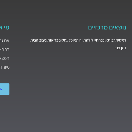
נושאים מרכזיים
מי א
ראשי
תרבות
אופנה
חיי לילה
תיירות
אוכל
עסקים
בריאות
עיצוב הבית
אם גם
זמן פנוי
בתחומי
תמצאו
מיוחד
אודו