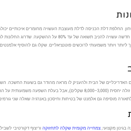
נות
ון. החלפת דלת הכניסה לדלת מעוצבת העשויה מחומרים איכותיים יכולה 
מציינים שהשקעה של 7,000–15,000 שקלים בדלת כניסה חדשה עשויה 
ליותר ויותר משמעותי לרוכשים פוטנציאליים. שקלו גם להוסיף אלמנטים כ
ם האדריכליים של הבית ולהעניק לו מראה מהודר גם בשעות החשכה. השק
לכניסה או תאורה דקורטיבית בגינה הקדמית יכולה להיות זולה יחסית (3,000–8,000 שק
בגינון מקצועי,
צמחייה מקומית שקלה לתחזוקה