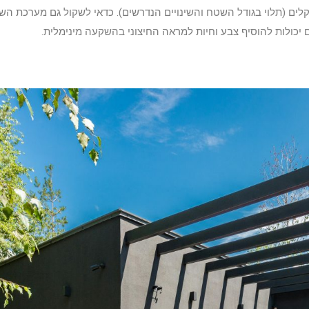
ור מחדש של גינה קדמית נעה בין 5,000 ל-20,000 שקלים (תלוי בגודל השטח והשינויים הנדרשים). כד
ם יכולות להוסיף צבע וחיות למראה החיצוני בהשקעה מינימלית.