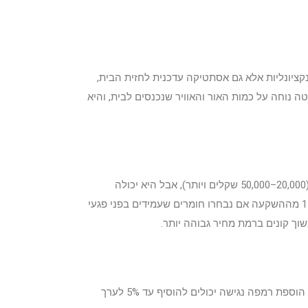
קציונליות אלא גם אסתטיקה עדכנית לחזית הבית,
נוחה על כמות האור והאוויר שנכנסים לבית, והיא
חיפוי קירות חיצוניים באבן, קרמיקה או חומרים עמידים אחרים מוסיף עמידות ויופי לחזית הבית. אמנם מדובר בהשקעה משמעותית (20,000–50,000 שקלים ויותר), אבל היא יכולה
להעלות את ערך הנכס בצורה משמעותית ולהפחית עלויות תחזוקה עתידיות. יועצי נדל"ן מציינים שחיפוי איכותי יכול להחזיר עד 110% מההשקעה אם נבחרו חומרים שעמידים בפני פגעי
וך קונים ברמת מחיר גבוהה יותר.
מדרגות כניסה מרשימות ומסלול גישה מוקפד מעניקים לבית מראה מזמין ונגיש. השקעה בריצוף איכותי, מעקות בטיחות מעוצבים או הוספת רמפה נגישה יכולים להוסיף עד 5% לערך