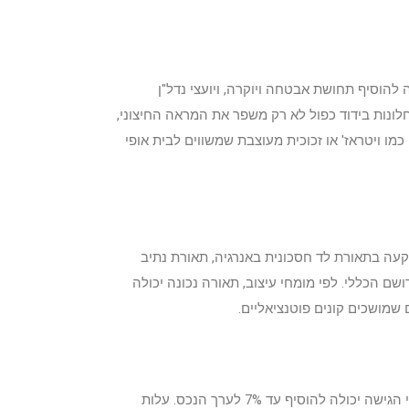
להוסיף תחושת אבטחה ויוקרה, ויועצי נדל"ן
להניב תשואה של עד 80% על ההשקעה. שדרוג החלונות לחלונות בידוד כפול לא רק משפר את המראה החיצוני,
מו ויטראז' או זכוכית מעוצבת שמשווים לבית אופי
עה בתאורת לד חסכונית באנרגיה, תאורת נתיב
לים), אבל בעלת השפעה משמעותית על הרושם הכללי. לפי מומחי עיצוב, תאורה נכונה יכולה
וריצוף דקורטיבי לשבילי הגישה יכולה להוסיף עד 7% לערך הנכס. עלות