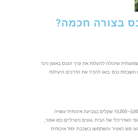
כס בצורה חכמה?
מעותית שיכולה להעלות את ערך הנכס באופן ניכר.
 השבחת נכס. בואו להכיר את הדרכים היעילות
צביעה מחדש של חזית הבית היא אחת הדרכים היעילות והזולות ביותר להשביח את ערך הנכס. לפי יועצי שיווק נדל"ן, השקעה של 5,000–10,000 שקלים בצביעה איכותית עשויה
האדריכלי של הבית. גוונים ניטרליים כמו אפור,
עי מזג האוויר והשתמשו בשכבת יסוד איכותית