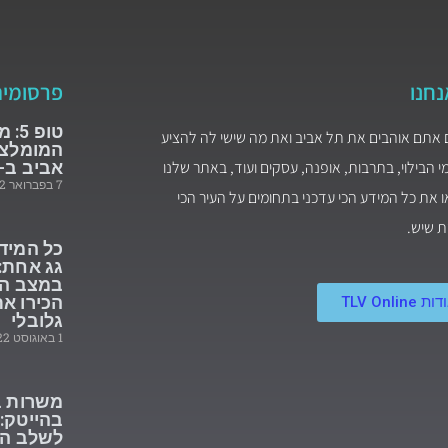
נחנו
פרסומי
טופ
 אתם אוהבים את תל אביב ואת מה שישי לה להציע
המומלצי
 הבילוי, בתרבות, אופנה, עסקים ועוד, באתר שלנו
אביב ב-2022
7 בפברואר 2022
 את כל המידע הכי עדכני בתחומים על העיר הכי
ת שיש.
כל המיד
גג אחת: 
במצב הנ
הכירו את
ת TLV Online
גלובלי
1 באוגוסט 2022
משרות ב
בהייטק:
לשלב הב