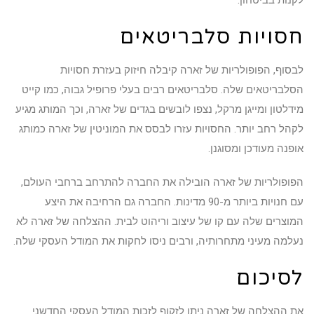
חסויות סלבריטאים
לבסוף, הפופולריות של זארה קיבלה חיזוק בעזרת חסויות
הסלבריטאים שלה. סלבריטאים רבים בעלי פרופיל גבוה, כמו קייט
מידלטון ומייגן מרקל, נצפו לובשים בגדים של זארה, וכך המותג מגיע
לקהל רחב יותר. החסויות עזרו לבסס את המוניטין של זארה כמותג
אופנה מעודכן ומסוגנן.
הפופולריות של זארה הובילה את החברה להתרחב ברחבי העולם,
עם חנויות ביותר מ-90 מדינות. החברה גם הרחיבה את היצע
המוצרים שלה עם קו של עיצוב וריהוט לבית. ההצלחה של זארה לא
נעלמה מעיני מתחרותיה, ורבים ניסו לחקות את המודל העסקי שלה.
לסיכום
את ההצלחה של זארה ניתן לזקוף לזכות המודל העסקי החדשני