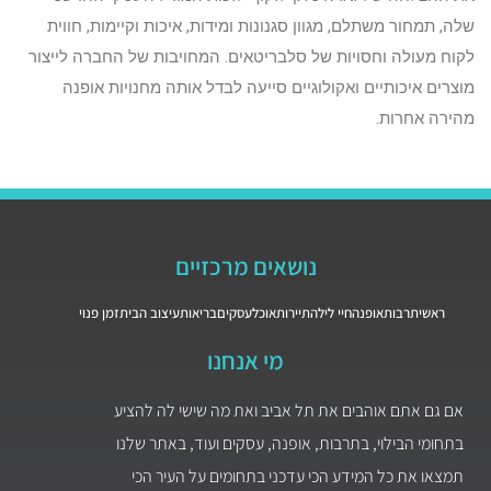
שלה, תמחור משתלם, מגוון סגנונות ומידות, איכות וקיימות, חווית
לקוח מעולה וחסויות של סלבריטאים. המחויבות של החברה לייצור
מוצרים איכותיים ואקולוגיים סייעה לבדל אותה מחנויות אופנה
מהירה אחרות.
נושאים מרכזיים
ראשי
תרבות
אופנה
חיי לילה
תיירות
אוכל
עסקים
בריאות
עיצוב הבית
זמן פנוי
מי אנחנו
אם גם אתם אוהבים את תל אביב ואת מה שישי לה להציע
בתחומי הבילוי, בתרבות, אופנה, עסקים ועוד, באתר שלנו
תמצאו את כל המידע הכי עדכני בתחומים על העיר הכי