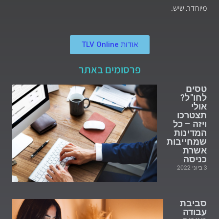
מיוחדת שיש.
אודות TLV Online
פרסומים באתר
טסים
לחו"ל?
אולי
תצטרכו
ויזה – כל
המדינות
שמחייבות
אשרת
כניסה
3 ביוני 2022
סביבת
עבודה