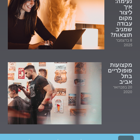
נעימה:
איך
ליצור
מקום
עבודה
שמניב
תוצאות?
8 בדצמבר
2025
מקצועות
פופולריים
בתל
אביב
20 בפברואר
2020