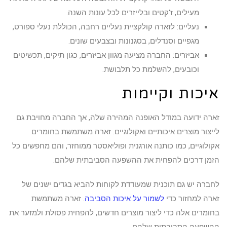
מעילים, ז'קטים ובלייזרים לכל עונות השנה.
נעליים: לזארה קולקציית נעליים רחבה, הכוללת נעלי ספורט,
מגפיים וסנדלים, בסגנונות ובצבעים שונים.
אביזרים: החברה מציעה מגוון אביזרים, כגון תיקים, תכשיטים
וכובעים, להשלמת כל תלבושת.
איכות וקיימות
זארה ידועה במודל האופנה המהירה שלה, אך החברה מחויבת גם
לייצור מוצרים איכותיים ואקולוגיים. זארה משתמשת בחומרים
אקולוגיים, כמו כותנה אורגנית ופוליאסטר ממוחזר, והם מחפשים כל
הזמן דרכים להפחית את ההשפעה הסביבתית שלהם.
לחברה יש גם תוכנית שמעודדת לקוחות להביא בגדים ישנים של
זארה למחזור כדי
לשמור על איכות הסביבה
. זארה משתמשת
בחומרים אלה כדי ליצור מוצרים חדשים, להפחית פסולת ולמזער את
ההשפעה הסביבתית שלהם.