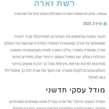
רשת זארה
Home
»
מחברות האופנה המהירה המובילות בעולם: הכול על רשת זארה
מרץ 5, 2023
חובבי אופנה ומחפשים את הטרנדים האחרונים? סביר להניח
ששמעתם על זארה, קמעונאית האופנה המהירה שכבשה את העולם.
זארה, שנוסדה בספרד, גדלה והפכה לאחת מקמעונאיות האופנה
הגדולות בעולם. עם המודל העסקי הייחודי שלה, מחירים נוחים
ומחויבות לאיכות וקיימות, אין פלא שכל כך הרבה אנשים ברחבי
העולם אוהבים לקנות מזארה. מה הופך את זארה לכל כך פופולרית?
בואו לגלות!
מודל עסקי חדשני
המודל העסקי הייחודי של זארה מבדיל אותה ממותגים מסורתיים
אחרים. במקום לתכנן קולקציות חודשים מראש, החברה פועלת