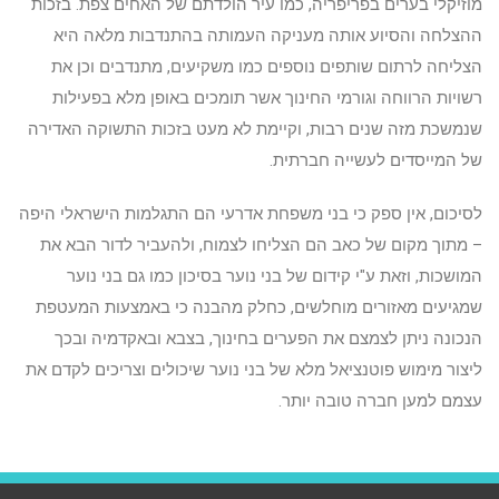
מוזיקלי בערים בפריפריה, כמו עיר הולדתם של האחים צפת. בזכות
ההצלחה והסיוע אותה מעניקה העמותה בהתנדבות מלאה היא
הצליחה לרתום שותפים נוספים כמו משקיעים, מתנדבים וכן את
רשויות הרווחה וגורמי החינוך אשר תומכים באופן מלא בפעילות
שנמשכת מזה שנים רבות, וקיימת לא מעט בזכות התשוקה האדירה
של המייסדים לעשייה חברתית.
לסיכום, אין ספק כי בני משפחת אדרעי הם התגלמות הישראלי היפה
– מתוך מקום של כאב הם הצליחו לצמוח, ולהעביר לדור הבא את
המושכות, וזאת ע"י קידום של בני נוער בסיכון כמו גם בני נוער
שמגיעים מאזורים מוחלשים, כחלק מהבנה כי באמצעות המעטפת
הנכונה ניתן לצמצם את הפערים בחינוך, בצבא ובאקדמיה ובכך
ליצור מימוש פוטנציאל מלא של בני נוער שיכולים וצריכים לקדם את
עצמם למען חברה טובה יותר.