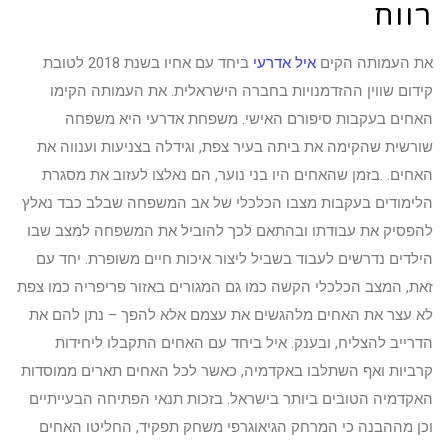
רווח
את העמותה הקים
איל אדרעי
ביחד עם אחיו בשנת 2018 לטובת
קידום שווין ההזדמנויות בחברה הישראלית. את העמותה הקימו
האחים בעקבות סיפורם האישי. משפחת אדרעי היא משפחה
שורשית שהקימה את ביתה בעיר צפת, וגידלה בצניעות וענווה את
האחים. .בזמן שהאחים היו בני נוער, הם נאלצו לעזוב את מסגרת
הלימודים בעקבות מצבו הכלכלי של אב המשפחה שבלב כבד נאלץ
להפסיק את עבודתו ובהתאם לכך להוביל את המשפחה למצב שבו
הילדים נדרשים לעבוד בשביל ליצור איכות חיים משופרת. יחד עם
זאת, המצב הכלכלי הקשה כמו גם המגורים באזור פריפריה כמו צפת
לא עצר את האחים מלהגשים את עצמם אלא להפך – נתן להם את
הדרייב להצליח, ובענק. איל ביחד עם האחים התקבלו ליחידות
קרביות ואף השתלבו באקדמיה, כאשר לכל האחים תארים ממוסדות
האקדמיה הטובים ביותר בישראל. בזכות תנאי הפתיחה הבעייתיים
וכן מההבנה כי המרחק הגיאוגרפי משחק תפקיד, החליטו האחים