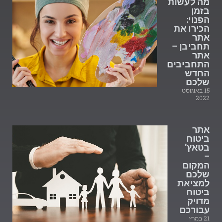
מה לעשות
בזמן
הפנוי:
הכירו את
אתר
תחביבן –
אתר
התחביבים
החדש
שלכם
15 באוגוסט
2022
אתר
ביטוח
בטאץ'
–
המקום
שלכם
למציאת
ביטוח
מדויק
עבורכם
21 במרץ